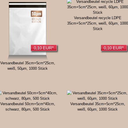
Versandbeutel recycle LDPE
35cm+5cm*25cm, weiß, 60µm, 1000
Stück
0,10 EUR*
0,10 EUR*
Versandbeutel 35cm+5cm*25cm,
weiß, 50µm, 1000 Stück
Versandbeutel 50cm+5cm*40cm,
Versandbeutel 35cm+5cm*25cm,
schwarz, 80µm, 500 Stück
weiß, 60µm, 1000 Stück