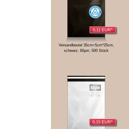
0,11 EUR*
Versandbeutel 35cm+5cm*25cm,
schwarz, 60µm, 500 Stück
0,15 EUR*