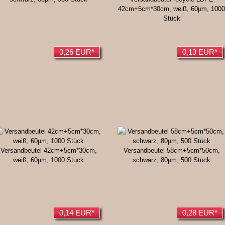
42cm+5cm*30cm, weiß, 60µm, 1000
Stück
0,26 EUR*
0,13 EUR*
Versandbeutel 42cm+5cm*30cm,
Versandbeutel 58cm+5cm*50cm,
weiß, 60µm, 1000 Stück
schwarz, 80µm, 500 Stück
0,14 EUR*
0,28 EUR*