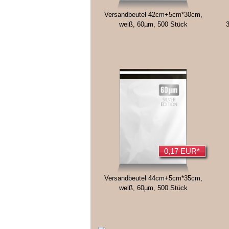
Versandbeutel 42cm+5cm*30cm,
weiß, 60µm, 500 Stück
0,17 EUR*
Versandbeutel 44cm+5cm*35cm,
weiß, 60µm, 500 Stück