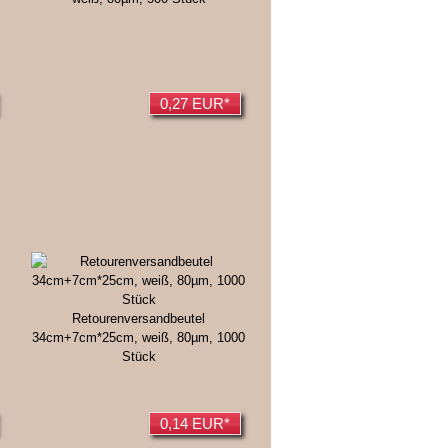
0,27 EUR*
Retourenversandbeutel
34cm+7cm*25cm, weiß, 80µm, 1000
Stück
0,14 EUR*