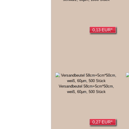
0,13 EUR*
Versandbeutel 58cm+5cm*50cm,
weiß, 60µm, 500 Stück
0,27 EUR*