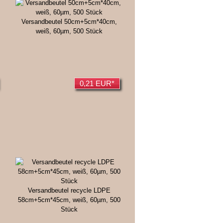
Versandbeutel 50cm+5cm*40cm,
weiß, 60µm, 500 Stück
0,21 EUR*
Versandbeutel recycle LDPE
58cm+5cm*45cm, weiß, 60µm, 500
Stück