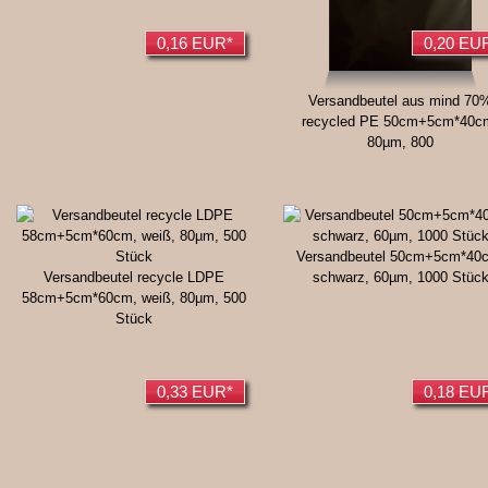
0,16 EUR*
0,20 EU
Versandbeutel aus mind 70
recycled PE 50cm+5cm*40c
80µm, 800
Versandbeutel 50cm+5cm*40
Versandbeutel recycle LDPE
schwarz, 60µm, 1000 Stüc
58cm+5cm*60cm, weiß, 80µm, 500
Stück
0,33 EUR*
0,18 EU