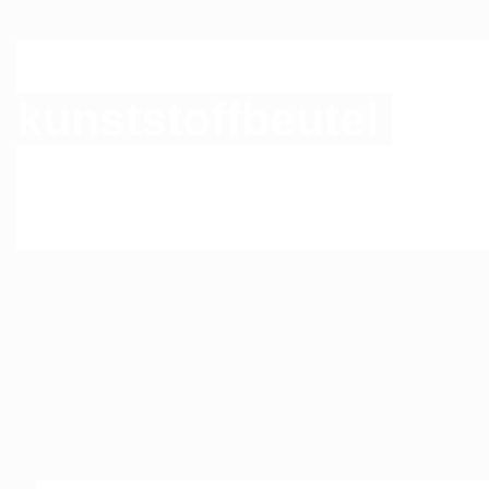
Die Versandtaschen 
kunststoffbeutel
sowi
haben die gleiche Qu
DHL oder anderen V