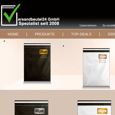
Unternehmen
So erstell
|
|
|
HOME
PRODUKTE
TOP-DEALS
GRA