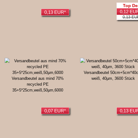
Top De
0,12 EU
0,13 EUR*
0,13 EU
Versandbeutel 50cm+5cm*40
Versandbeutel aus mind 70%
weiß, 40µm, 3600 Stück
recycled PE
35+5*25cm,weiß,50µm,6000
0,07 EUR*
0,13 EU