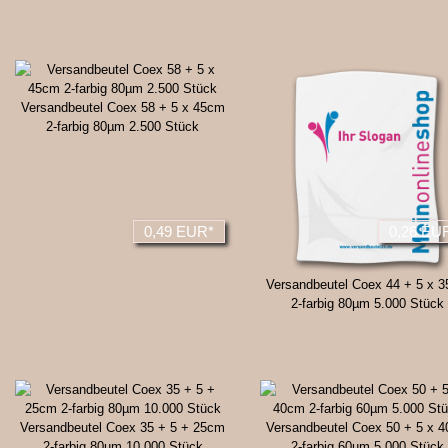
Versandbeutel Coex 58 + 5 x 45cm
2-farbig 80µm 2.500 Stück
0,49 EUR*
0,26 EU
Versandbeutel Coex 44 + 5 x 
2-farbig 80µm 5.000 Stück
Versandbeutel Coex 35 + 5 + 25cm
Versandbeutel Coex 50 + 5 x 
2-farbig 80µm 10.000 Stück
2-farbig 60µm 5.000 Stück