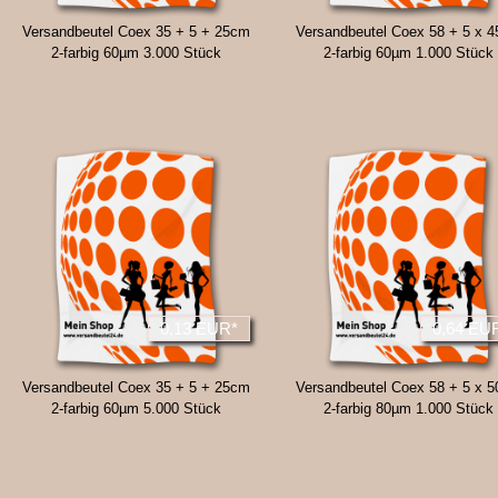
Versandbeutel Coex 35 + 5 + 25cm
Versandbeutel Coex 58 + 5 x 
2-farbig 60µm 3.000 Stück
2-farbig 60µm 1.000 Stück
0,13 EUR*
0,64 EU
Versandbeutel Coex 35 + 5 + 25cm
Versandbeutel Coex 58 + 5 x 
2-farbig 60µm 5.000 Stück
2-farbig 80µm 1.000 Stück