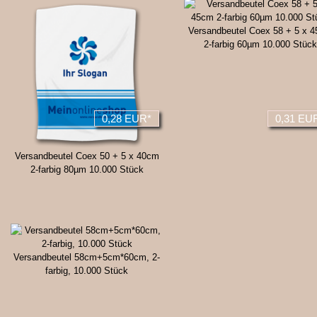
Versandbeutel Coex 58 + 5 x 
2-farbig 60µm 10.000 Stück
0,28 EUR*
0,31 EU
Versandbeutel Coex 50 + 5 x 40cm
2-farbig 80µm 10.000 Stück
Versandbeutel 58cm+5cm*60cm, 2-
farbig, 10.000 Stück