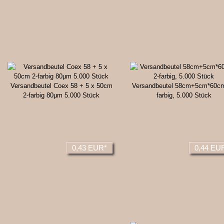
Versandbeutel Coex 58 + 5 x 50cm
Versandbeutel 58cm+5cm*60cm
2-farbig 80µm 5.000 Stück
farbig, 5.000 Stück
0,43 EUR*
0,44 EU