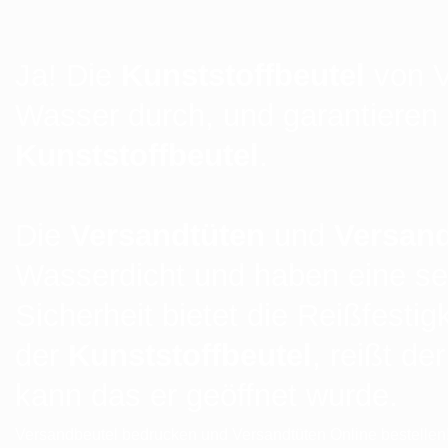
Ja! Die
Kunststoffbeutel
von V
Wasser durch, und garantieren
Kunststoffbeutel
.
Die
Versandtüten
und
Versand
Wasserdicht und haben eine seh
Sicherheit bietet die Reißfestig
der
Kunststoffbeutel
, reißt d
kann das er geöffnet wurde.
Versandbeutel bedrucken und Versandtüten Online bestellen