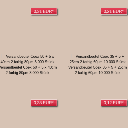
0,31 EUR*
0,21 EUR*
Versandbeutel Coex 50 + 5 x 40cm
Versandbeutel Coex 35 + 5 + 25cm
2-farbig 80µm 3.000 Stück
2-farbig 60µm 10.000 Stück
0,38 EUR*
0,12 EUR*