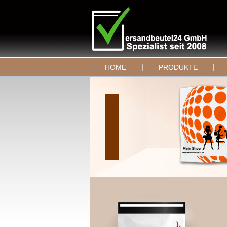
|
|
HOME
PRODUKTE