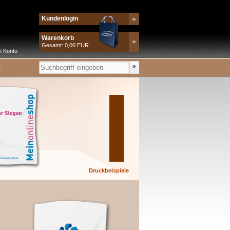
»
Kundenlogin
Warenkorb
»
Gesamt: 0,00 EUR
n Konto
E
Druckbeispiele