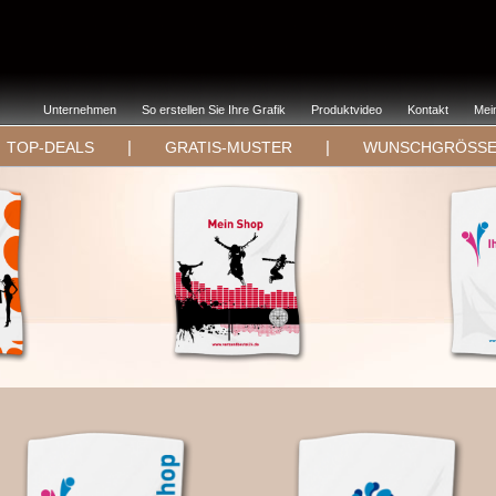
Unternehmen
So erstellen Sie Ihre Grafik
Produktvideo
Kontakt
Mei
|
|
TOP-DEALS
GRATIS-MUSTER
WUNSCHGRÖSS