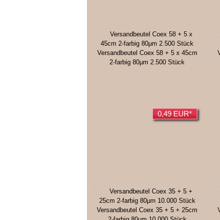
Versandbeutel Coex 58 + 5 x 45cm
2-farbig 80µm 2.500 Stück
0,49 EUR*
Versandbeutel Coex 35 + 5 + 25cm
2-farbig 80µm 10.000 Stück