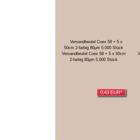
Versandbeutel Coex 58 + 5 x 50cm
V
2-farbig 80µm 5.000 Stück
0,43 EUR*