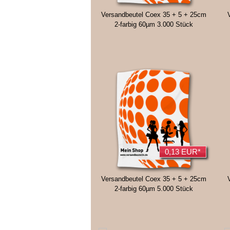
Versandbeutel Coex 35 + 5 + 25cm
2-farbig 60µm 3.000 Stück
0,13 EUR*
Versandbeutel Coex 35 + 5 + 25cm
2-farbig 60µm 5.000 Stück