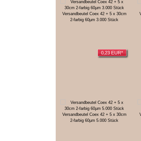
Versandbeutel Coex 42 + 5 x 30cm
2-farbig 60µm 3.000 Stück
0,23 EUR*
Versandbeutel Coex 42 + 5 x 30cm
2-farbig 60µm 5.000 Stück