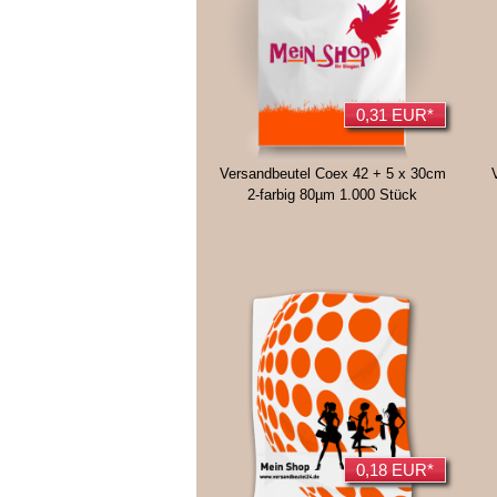
0,31 EUR*
Versandbeutel Coex 42 + 5 x 30cm
2-farbig 80µm 1.000 Stück
0,18 EUR*