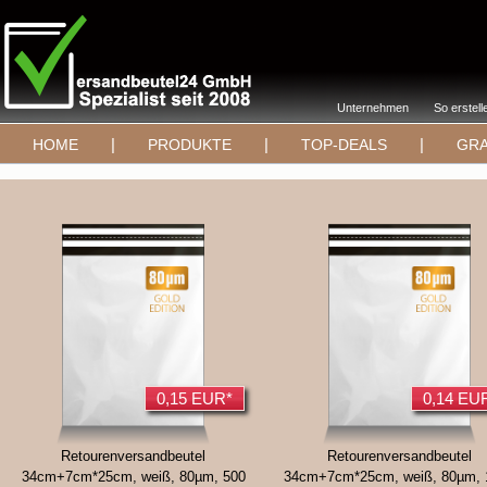
Unternehmen
So erstell
|
|
|
HOME
PRODUKTE
TOP-DEALS
GRA
0,15 EUR*
0,14 EU
Retourenversandbeutel
Retourenversandbeutel
34cm+7cm*25cm, weiß, 80µm, 500
34cm+7cm*25cm, weiß, 80µm, 