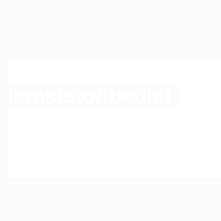
Die Versandtaschen 
kunststoffbeutel
sowi
oder auch Versandbeu
Qualität wie die von
Versandunternehmen