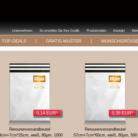
Unternehmen
So erstellen Sie Ihre Grafik
Produktvideo
Kontakt
Mei
|
|
TOP-DEALS
GRATIS-MUSTER
WUNSCHGRÖSS
0,14 EUR*
0,39 EUR*
Retourenversandbeutel
Retourenversandbeutel
4cm+7cm*25cm, weiß, 80µm, 1000
57cm+7cm*60cm, weiß, 80µm, 500