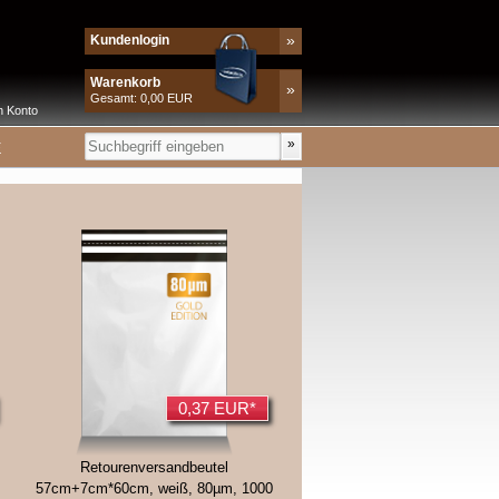
»
Kundenlogin
Warenkorb
»
Gesamt: 0,00 EUR
n Konto
E
0,37 EUR*
Retourenversandbeutel
57cm+7cm*60cm, weiß, 80µm, 1000