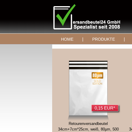
|
|
HOME
PRODUKTE
0,15 EUR*
Retourenversandbeutel
34cm+7cm*25cm, weiß, 80µm, 500
3