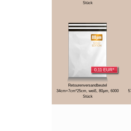
Stück
0,11 EUR*
Retourenversandbeutel
34cm+7cm*25cm, weiß, 80µm, 6000
5
Stück