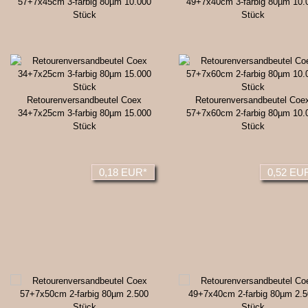
57+7x45cm 3-farbig 80µm 10.000
49+7x40cm 3-farbig 80µm 10.
Stück
Stück
Retourenversandbeutel Coex
Retourenversandbeutel Coe
34+7x25cm 3-farbig 80µm 15.000
57+7x60cm 2-farbig 80µm 10.
Stück
Stück
0,18 EUR*
0,52 EU