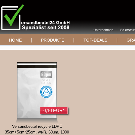
Unternehmen
So erstell
|
|
|
HOME
PRODUKTE
TOP-DEALS
GRA
0,10 EUR*
Versandbeutel recycle LDPE
35cm+5cm*25cm, weiß, 60µm, 1000