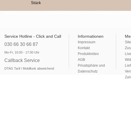
Stück
Versandbeutel, Kunststoffbeutel, Versandtaschen bedrucken, plastik versandtaschen, versandtas
Service Hotline - Click and Call
Informationen
Me
Impressum
Sit
030 66 30 66 87
Kontakt
Zus
Mo-Fr, 10:00 - 17:00 Uhr
Produktvideo
Liv
AGB
Wid
Callback Service
Privatsphäre und
Lie
DTAG Tarif / Mobilfunk abweichend
Datenschutz
Ver
Zah