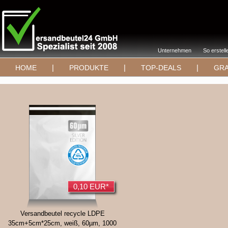
Unternehmen
So erstell
|
|
|
HOME
PRODUKTE
TOP-DEALS
GRA
0,10 EUR*
Versandbeutel recycle LDPE
35cm+5cm*25cm, weiß, 60µm, 1000