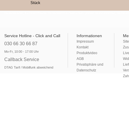
Stück
Versandbeutel, Kunststoffbeutel, Versandtaschen bedrucken, plastik versandtaschen, versandtas
Service Hotline - Click and Call
Informationen
Me
Impressum
Sit
030 66 30 66 87
Kontakt
Zus
Mo-Fr, 10:00 - 17:00 Uhr
Produktvideo
Liv
AGB
Wid
Callback Service
Privatsphäre und
Lie
DTAG Tarif / Mobilfunk abweichend
Datenschutz
Ver
Zah