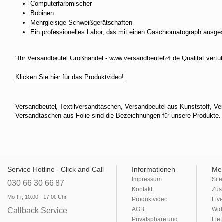
Computerfarbmischer
Bobinen
Mehrgleisige Schweißgerätschaften
Ein professionelles Labor, das mit einen Gaschromatograph ausgest
"Ihr Versandbeutel Großhandel - www.versandbeutel24.de Qualität vertüt
Klicken Sie hier für das Produktvideo!
Versandbeutel, Textilversandtaschen, Versandbeutel aus Kunststoff, Ve
Versandtaschen aus Folie sind die Bezeichnungen für unsere Produkte.
Service Hotline - Click and Call
Informationen
Me
Impressum
Sit
030 66 30 66 87
Kontakt
Zus
Mo-Fr, 10:00 - 17:00 Uhr
Produktvideo
Liv
AGB
Wid
Callback Service
Privatsphäre und
Lie