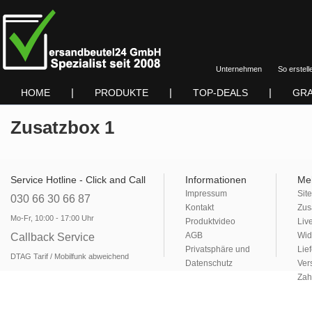
Unternehmen
So erstell
|
|
|
HOME
PRODUKTE
TOP-DEALS
GRA
Zusatzbox 1
Service Hotline - Click and Call
Informationen
Me
Impressum
Sit
030 66 30 66 87
Kontakt
Zus
Mo-Fr, 10:00 - 17:00 Uhr
Produktvideo
Liv
AGB
Wid
Callback Service
Privatsphäre und
Lie
DTAG Tarif / Mobilfunk abweichend
Datenschutz
Ver
Zah