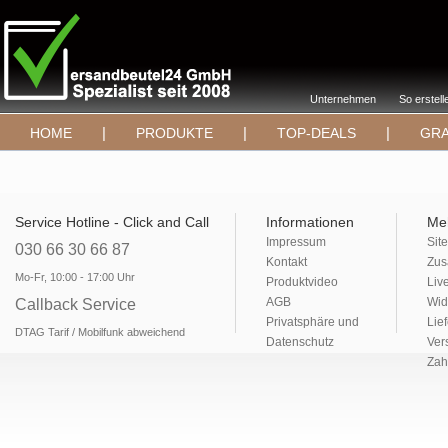
Unternehmen
So erstell
|
|
|
HOME
PRODUKTE
TOP-DEALS
GRA
Service Hotline - Click and Call
Informationen
Me
Impressum
Sit
030 66 30 66 87
Kontakt
Zus
Mo-Fr, 10:00 - 17:00 Uhr
Produktvideo
Liv
AGB
Wid
Callback Service
Privatsphäre und
Lie
DTAG Tarif / Mobilfunk abweichend
Datenschutz
Ver
Zah