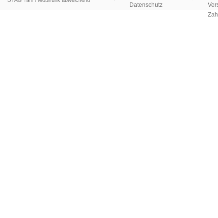
DTAG Tarif / Mobilfunk abweichend
Datenschutz
Ver
Zah