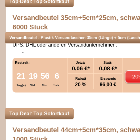
Top-Deal: Top-Sofortkauf
Versandbeutel 35cm+5cm*25cm, schwa
6000 Stück
Versandbeutel - Plastik Versandtaschen 35cm (Länge) + 5cm (Lasche
Die Plastik Versandtaschen haben die gleiche Qualität w
UPS, DHL oder anderen Versandunternehmen.
...
Restzeit:
Jetzt:
Statt:
0,06 €*
0,08 €*
21
19
56
6
20
Rabatt
Ersparnis
20 %
96,00 €
Tag(e)
Std.
Min.
Sek.
Top-Deal: Top-Sofortkauf
Versandbeutel 44cm+5cm*35cm, schwa
1000 Stück