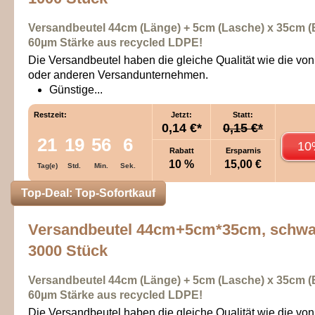
Versandbeutel 44cm (Länge) + 5cm (Lasche)
x
35cm (B
60
µm
Stärke aus recycled LDPE!
Die Versandbeutel haben die gleiche Qualität wie die v
oder anderen Versandunternehmen.
Günstige...
Restzeit:
Jetzt:
Statt:
0,14 €*
0,15 €*
21
19
56
6
10
Rabatt
Ersparnis
10 %
15,00 €
Tag(e)
Std.
Min.
Sek.
Top-Deal: Top-Sofortkauf
Versandbeutel 44cm+5cm*35cm, schwa
3000 Stück
Versandbeutel 44cm (Länge) + 5cm (Lasche)
x
35cm (B
60
µm
Stärke aus recycled LDPE!
Die Versandbeutel haben die gleiche Qualität wie die v