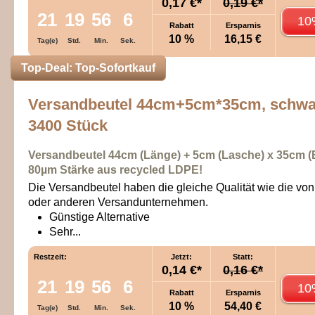
0,17 €*
0,19 €*
21
19
56
6
10
Rabatt
Ersparnis
10 %
16,15 €
Tag(e)
Std.
Min.
Sek.
Top-Deal: Top-Sofortkauf
Versandbeutel 44cm+5cm*35cm, schwa
3400 Stück
Versandbeutel 44cm (Länge) + 5cm (Lasche)
x
35cm (B
80
µm
Stärke aus recycled LDPE!
Die Versandbeutel haben die gleiche Qualität wie die v
oder anderen Versandunternehmen.
Günstige Alternative
Sehr...
Restzeit:
Jetzt:
Statt:
0,14 €*
0,16 €*
21
19
56
6
10
Rabatt
Ersparnis
10 %
54,40 €
Tag(e)
Std.
Min.
Sek.