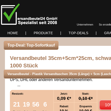
Unternehmen
So erstell
|
|
|
HOME
PRODUKTE
TOP-DEALS
GRA
Top-Deal: Top-Sofortkauf
Versandbeutel 35cm+5cm*25cm, schwa
1000 Stück
Versandbeutel - Plastik Versandtaschen 35cm (Länge) + 5cm (Lasche
Die Plastik Versandtaschen haben die gleiche Qualität w
UPS, DHL oder anderen Versandunternehmen.
...
Restzeit:
Jetzt:
Statt:
0,09 €*
0,10 €*
21
19
56
6
10
Rabatt
Ersparnis