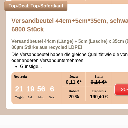
Top-Deal: Top-Sofortkauf
Versandbeutel 44cm+5cm*35cm, schwa
6800 Stück
Versandbeutel 44cm (Länge) + 5cm (Lasche)
x
35cm (B
80
µm
Stärke aus recycled LDPE!
Die Versandbeutel haben die gleiche Qualität wie die v
oder anderen Versandunternehmen.
Günstige...
Restzeit:
Jetzt:
Statt:
0,11 €*
0,14 €*
21
19
56
6
20
Rabatt
Ersparnis
20 %
190,40 €
Tag(e)
Std.
Min.
Sek.