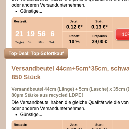
oder anderen Versandunternehmen.
Günstige...
Restzeit:
Jetzt:
Statt:
0,12 €*
0,13 €*
21
19
56
6
10
Rabatt
Ersparnis
10 %
39,00 €
Tag(e)
Std.
Min.
Sek.
Top-Deal: Top-Sofortkauf
Versandbeutel 44cm+5cm*35cm, schwa
850 Stück
Versandbeutel 44cm (Länge) + 5cm (Lasche)
x
35cm (B
80
µm
Stärke aus recycled LDPE!
Die Versandbeutel haben die gleiche Qualität wie die v
oder anderen Versandunternehmen.
Günstige...
Restzeit:
Jetzt:
Statt: