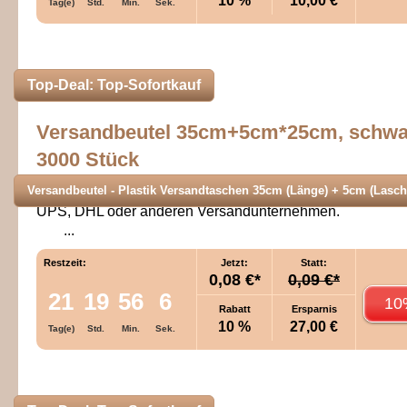
10 %
10,00 €
Tag(e)
Std.
Min.
Sek.
Top-Deal: Top-Sofortkauf
Versandbeutel 35cm+5cm*25cm, schwa
3000 Stück
Versandbeutel - Plastik Versandtaschen 35cm (Länge) + 5cm (Lasche
Die Plastik Versandtaschen haben die gleiche Qualität w
UPS, DHL oder anderen Versandunternehmen.
...
Restzeit:
Jetzt:
Statt:
0,08 €*
0,09 €*
21
19
56
6
10
Rabatt
Ersparnis
10 %
27,00 €
Tag(e)
Std.
Min.
Sek.