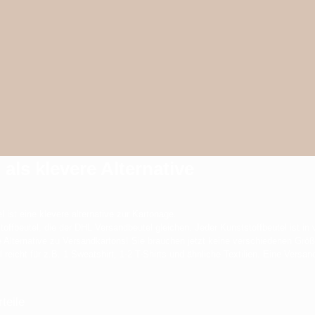
als klevere Alternative
 ist eine klevere alternative zur Kartonage.
toffbeutel, die der DHL Versandbeutel gleichen. Jeder Kunststoffbeutel ist in
te Alternative zu Versandkartons! Sie brauchen jetzt keine verschiedenen Grö
eicht für z.B. 1 Sweatshirt, 1-2 T-Shirts und ähnliche Textilien. Eine Versand
teile