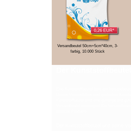
0,26 EUR*
Versandbeutel 50cm+5cm*40cm, 3-
farbig, 10.000 Stück
Der Kunststoffbeutel 
Eine Kunststoffbeutel bzw. ein Versandbeutel
Unsere Versandtüten sind qualitative Kunsts
Kunststoffbeutel sind eine günstige und gu
Versandbeutel umsteigen! Ein Versandbeutel r
ähnliche Produkte.
Der Kunststoffbeutel und seine Vor