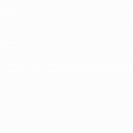
dtaschen, Versandtaschen aus Plastik, Versandtaschen aus Folie, Versandta
 genutzt?
eich sowie im Kurierbereich als günstige alternative mit top Qualität eingeset
rsandbeutel einsetzen?
f wünschen, die für Retouren geeignet sind, können sie problemlos unsere 
tik versandtaschen mit Druck. Diese Kunststoffbeutel haben den Vorteil, nach 
ch und unproblematisch laufen.
tig, auf Kundenwünsche individuell eingehen zu können bei der Herstellung ihr
 ihrem Logo, bzw. diverse Versandbeutel bedrucken lassen möchten, können S
bedrucken optionen, oder plastik versandtaschen oder zur versandtüte haben,
l24.de