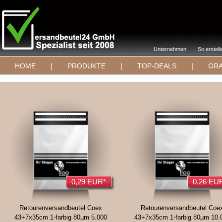
Unternehmen
So erstell
|
|
|
HOME
PRODUKTE
TOP-DEALS
GRA
0,29 EUR*
0,26 EU
Retourenversandbeutel Coex
Retourenversandbeutel Coe
43+7x35cm 1-farbig 80µm 5.000
43+7x35cm 1-farbig 80µm 10.