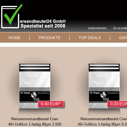
Unternehmen
So erstell
|
|
|
HOME
PRODUKTE
TOP-DEALS
GRA
0,40 EUR*
0,33 EU
Retourenversandbeutel Coex
Retourenversandbeutel Coe
49+7x40cm 1-farbig 80µm 2.500
49+7x40cm 1-farbig 80µm 5.