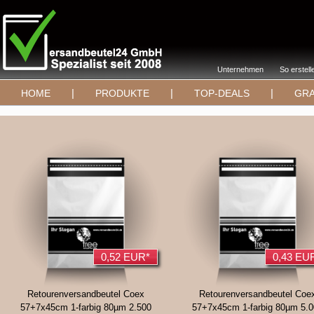
Unternehmen
So erstell
|
|
|
HOME
PRODUKTE
TOP-DEALS
GRA
0,52 EUR*
0,43 EU
Retourenversandbeutel Coex
Retourenversandbeutel Coe
57+7x45cm 1-farbig 80µm 2.500
57+7x45cm 1-farbig 80µm 5.