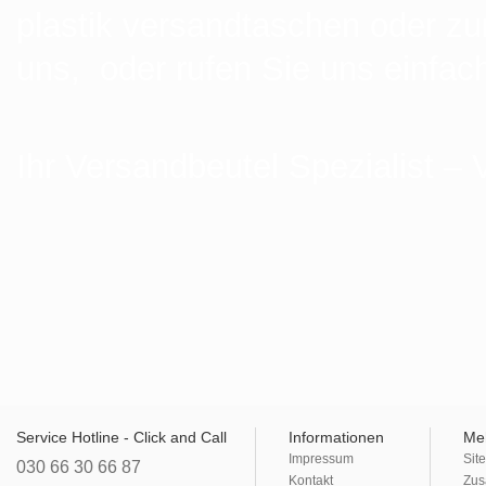
plastik versandtaschen oder zu
uns, oder rufen Sie uns einfac
Ihr Versandbeutel Spezialist –
Service Hotline - Click and Call
Informationen
Me
Impressum
Sit
030 66 30 66 87
Kontakt
Zus