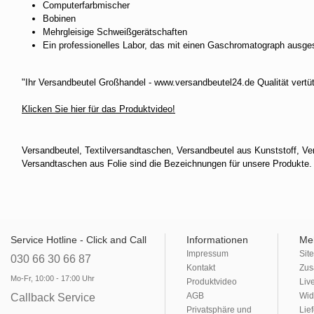
Computerfarbmischer
Bobinen
Mehrgleisige Schweißgerätschaften
Ein professionelles Labor, das mit einen Gaschromatograph ausgest
"Ihr Versandbeutel Großhandel - www.versandbeutel24.de Qualität vertüt
Klicken Sie hier für das Produktvideo!
Versandbeutel, Textilversandtaschen, Versandbeutel aus Kunststoff, Ve
Versandtaschen aus Folie sind die Bezeichnungen für unsere Produkte.
Service Hotline - Click and Call
Informationen
Me
Impressum
Sit
030 66 30 66 87
Kontakt
Zus
Mo-Fr, 10:00 - 17:00 Uhr
Produktvideo
Liv
AGB
Wid
Callback Service
Privatsphäre und
Lie